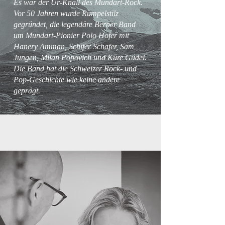
Es war der Ur-Knall des Mundart-Rock.
Vor
50 Jahren wurde Rumpelstilz
gegründet, die legendäre Berner Band
um Mundart-Pionier Polo Hofer mit
Hanery Amman, Schifer Schafer, Sam
Jungen, Milan Popovich und Küre Güdel.
Die Band hat die Schweizer Rock- und
Pop-Geschichte wie keine andere
geprägt.