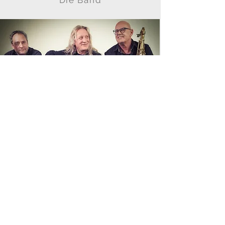
Die Band
Marc Gerber
Levi Bo
Stefan Künzli
Management
& Booking